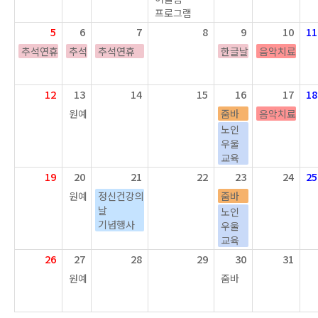
프로그램
5
6
7
8
9
10
11
추석연휴
추석
추석연휴
한글날
음악치료
12
13
14
15
16
17
18
원예
줌바
음악치료
노인
우울
교육
19
20
21
22
23
24
25
원예
정신건강의
줌바
날
노인
기념행사
우울
교육
26
27
28
29
30
31
원예
줌바