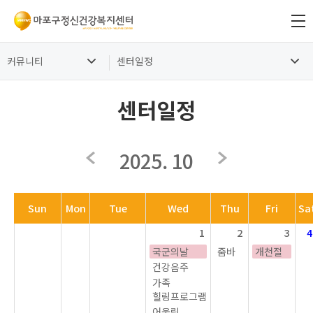
커뮤니티
센터일정
센터일정
2025. 10
Sun
Mon
Tue
Wed
Thu
Fri
Sa
1
2
3
4
국군의날
줌바
개천절
건강음주
가족
힐링프로그램
어울림