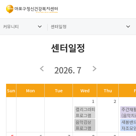
커뮤니티
센터일정
센터일정
2026. 7
Sun
Mon
Tue
Wed
Thu
F
1
2
캘리그라피
주간재
프로그램
(음악치
음악감상
새봄밴
프로그램
자조모