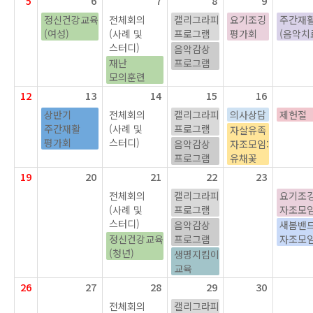
5
6
7
8
9
정신건강교육
전체회의
캘리그라피
요기조깅
주간재
(여성)
(사례 및
프로그램
평가회
(음악치
스터디)
음악감상
재난
프로그램
모의훈련
12
13
14
15
16
상반기
전체회의
캘리그라피
의사상담
제헌절
주간재활
(사례 및
프로그램
자살유족
평가회
스터디)
음악감상
자조모임:
프로그램
유채꽃
19
20
21
22
23
전체회의
캘리그라피
요기조
(사례 및
프로그램
자조모
스터디)
음악감상
새봄밴
정신건강교육
프로그램
자조모
(청년)
생명지킴이
교육
26
27
28
29
30
전체회의
캘리그라피