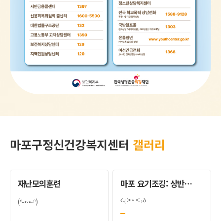
마포구정신건강복지센터
갤러리
재난모의훈련
마포 요기조깅: 상반기 평가회
૮₍ ˃ ᵕ ˂ ₎ა
(ᐢ˶•༝•˶ᐢ)