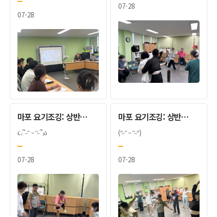
07-28
07-28
마포 요기조깅: 상반기 평가회
마포 요기조깅: 상반기 평가회
૮₍՞˶ᵔ ᵕ ᵔ˶՞₎ა
(ᐢ˶ᵔ ᵕ ᵔ˶ᐢ)
07-28
07-28