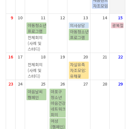
새봄밴드
자조모임
9
10
11
12
13
14
15
아동청소년
의사상담
광복절
프로그램
아동청소년
전체회의
프로그램
(사례 및
스터디)
16
17
18
19
20
21
22
전체회의
자살유족
(사례 및
자조모임:
스터디)
유채꽃
23
24
25
26
27
28
29
마음날씨
마포구
캠페인
청소년
마음건강
네트워크
회의
여성
(캠페인)