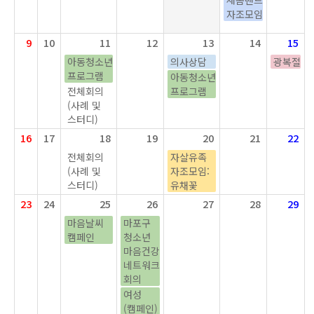
새봄밴드
자조모임
9
10
11
12
13
14
15
아동청소년
의사상담
광복절
프로그램
아동청소년
전체회의
프로그램
(사례 및
스터디)
16
17
18
19
20
21
22
전체회의
자살유족
(사례 및
자조모임:
스터디)
유채꽃
23
24
25
26
27
28
29
마음날씨
마포구
캠페인
청소년
마음건강
네트워크
회의
여성
(캠페인)