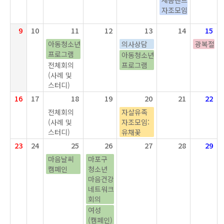
새봄밴드
자조모임
9
10
11
12
13
14
15
아동청소년
의사상담
광복절
프로그램
아동청소년
전체회의
프로그램
(사례 및
스터디)
16
17
18
19
20
21
22
전체회의
자살유족
(사례 및
자조모임:
스터디)
유채꽃
23
24
25
26
27
28
29
마음날씨
마포구
캠페인
청소년
마음건강
네트워크
회의
여성
(캠페인)