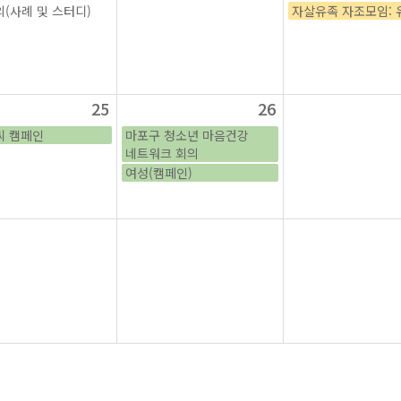
(사례 및 스터디)
자살유족 자조모임: 
25
26
씨 캠페인
마포구 청소년 마음건강
네트워크 회의
여성(캠페인)