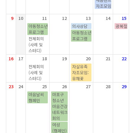
새봄밴드
자조모임
9
10
11
12
13
14
15
아동청소년
의사상담
광복절
프로그램
아동청소년
전체회의
프로그램
(사례 및
스터디)
16
17
18
19
20
21
22
전체회의
자살유족
(사례 및
자조모임:
스터디)
유채꽃
23
24
25
26
27
28
29
마음날씨
마포구
캠페인
청소년
마음건강
네트워크
회의
여성
(캠페인)