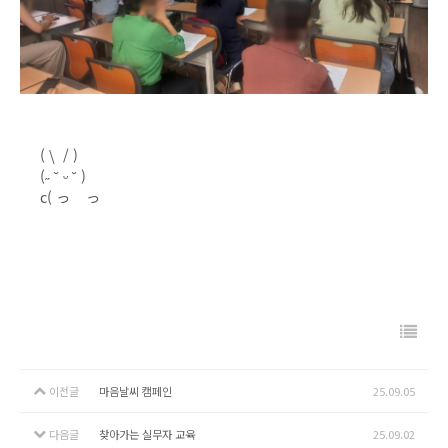
( \ / )
(˶ ˘ ᵕ ˘ )
c( っ っ
이전글
마음날씨 캠페인
25.09.05
다음글
찾아가는 실무자 교육
25.09.02