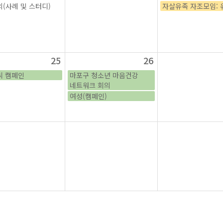
(사례 및 스터디)
자살유족 자조모임: 
25
26
씨 캠페인
마포구 청소년 마음건강
네트워크 회의
여성(캠페인)